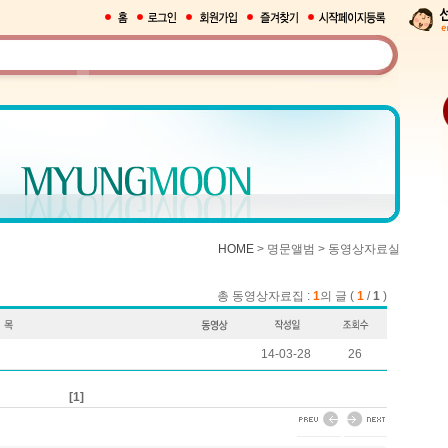
HOME
> 명문앨범 > 동영상자료실
총 동영상자료집 :
1
의 글 (
1
/
1
)
14-03-28
26
[1]